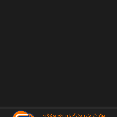
บริษัท ซุปเปอร์สหแสง จำกัด